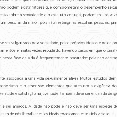
da não podem existir fatores que comprometam o desempenho sexual?
mento sobre a sexualidade e o estatuto conjugal, podem, muitas veze
um peso ainda maior, pois irão restringir as escolhas pessoais, pr
 vezes vulgarizado pela sociedade, pelos próprios idosos e pelos p
rtamentos é muitas vezes repudiado, havendo casos em que o casal
esta fase da vida é frequentemente "castrado" pela não aceitaç
nte associada a uma vida sexualmente ativa? Muitos estudos dem
anheirismo e o amor são elementos que atenuam a exigência do
lenitude e satisfação na juventude, também deve ser encarada de igu
 e ser amados. A idade não pode e não deve ser uma espécie de 
um de nós liberalizar estes ideais erradicando este ciclo vicioso
.