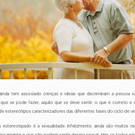
nda tem associado crenças e ideais que discriminam a pessoa ido
que se pode fazer, aquilo que se deve sentir, o que é correto e 
de estereótipos caracterizadores das diferentes fases do ciclo de vi
s estereotipado é a sexualidade. Infelizmente, ainda são muitos 
isicamente e que não podem sentir desejo sexual. Mas se todos nós