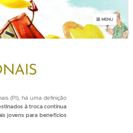
MENU
ONAIS
is (PI), há uma definição
estinados à troca contínua
is jovens para benefícios