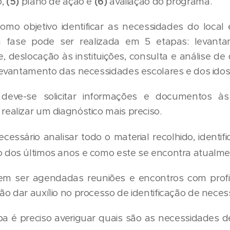
o,
(5)
plano de ação e
(6)
avaliação do programa.
como objetivo identificar as necessidades do loca
sta fase pode ser realizada em 5 etapas: levanta
, deslocação às instituições, consulta e análise d
 levantamento das necessidades escolares e dos idos
eve-se solicitar informações e documentos às i
realizar um diagnóstico mais preciso.
ecessário analisar todo o material recolhido, identi
o dos últimos anos e como este se encontra atualme
em ser agendadas reuniões e encontros com profi
ão dar auxílio no processo de identificação de neces
apa é preciso averiguar quais são as necessidades d