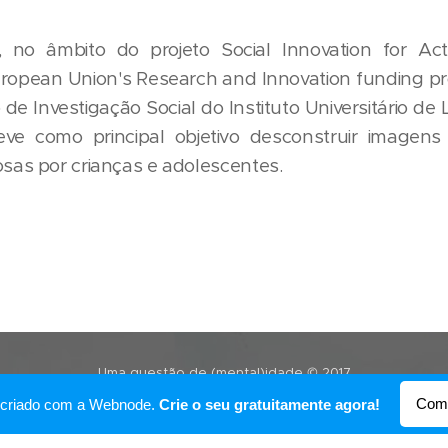
 no âmbito do projeto Social Innovation for Ac
uropean Union's Research and Innovation funding p
de Investigação Social do Instituto Universitário de
teve como principal objetivo desconstruir imagens
sas por crianças e adolescentes.
Uma questão de (mental)idade © 2017
Desenvolvido por
Webnode
Come
oi criado com a Webnode.
Crie o seu gratuitamente agora!