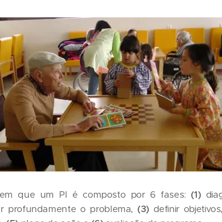
ndem que um PI é composto por 6 fases:
(1)
diag
ar profundamente o problema,
(3)
definir objetivo