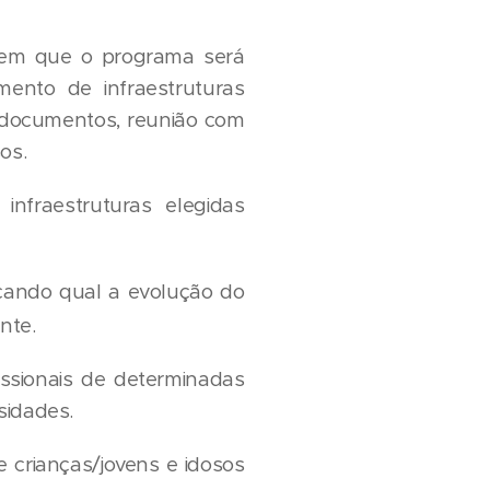
l em que o programa será
mento de infraestruturas
e documentos, reunião com
os.
nfraestruturas elegidas
ficando qual a evolução do
nte.
ssionais de determinadas
sidades.
e crianças/jovens e idosos