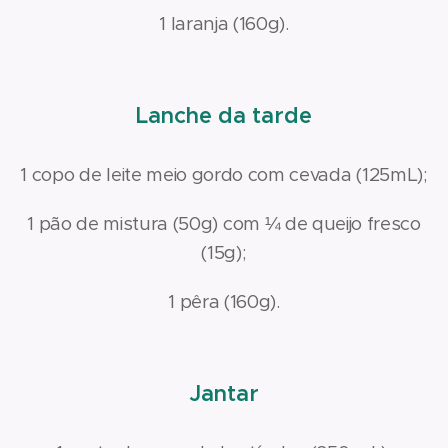
1 laranja (160g).
Lanche da tarde
1 copo de leite meio gordo com cevada (125mL);
1 pão de mistura (50g) com ¼ de queijo fresco
(15g);
1 pêra (160g).
Jantar