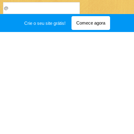
Mensagem
Comece agora
Crie o seu site grátis!
Enviar
Uma questão de (mental)idade © 2017
Desenvolvido por
Webnode