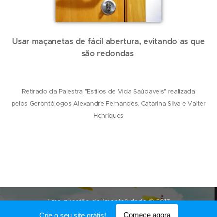
Usar maçanetas de fácil abertura, evitando as que
são redondas
Retirado da Palestra "Estilos de Vida Saúdaveis" realizada
pelos
Gerontólogos Alexandre Fernandes, Catarina Silva e Valter
Henriques
Uma questão de (mental)idade © 2017
Comece agora
Crie o seu site grátis!
Desenvolvido por
Webnode