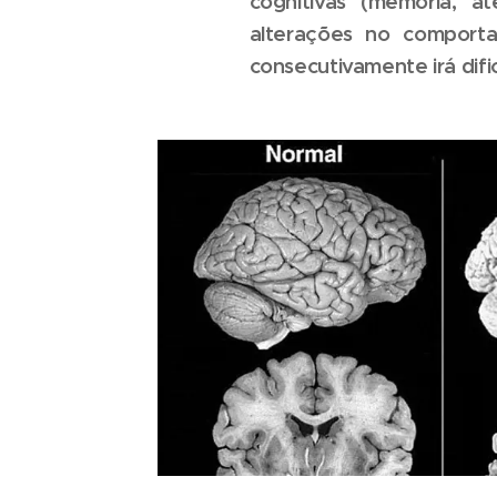
cognitivas (memória, at
alterações no comport
consecutivamente irá dific