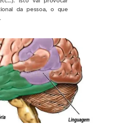
c...). Isto vai provocar
ional da pessoa, o que
.